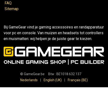
FAQ
Sitemap
Bij GameGear vind je gaming accessoires en randapparatuur
voor pc en console. Van muizen en headsets tot controllers
en muismatten: wij helpen je de juiste gear te kiezen.
©
GameGear.be
Btw : BE1018.632.137
Nederlands
|
English (UK)
|
Français (BE)