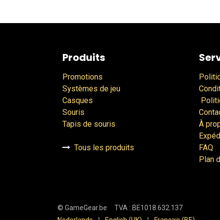
Produits
Serv
Promotions
Politi
Systèmes de jeu
Condi
Casques
Polit
Souris
Conta
Tapis de souris
À pro
Expéd
Tous les produits
FAQ
Plan d
©
GameGear.be
TVA : BE1018.632.137