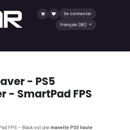
Se connecter
Français (BE)
eu
TCG
Acheter par communauté
eaver - PS5
er - SmartPad FPS
tPad FPS – Black est une
manette PS5 haute