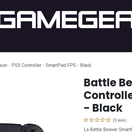
ng PC
Setup PC
Console
Lifestyle
Acheter par j
aver - PS5 Controller - SmartPad FPS - Black
Battle B
Controll
- Black
(0 avis)
La Battle Beaver Smar