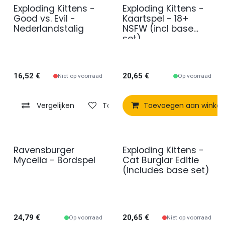
Exploding Kittens -
Exploding Kittens -
Good vs. Evil -
Kaartspel - 18+
Nederlandstalig
NSFW (incl base
set)
16,52
€
20,65
€
Niet op voorraad
Op voorraad
Vergelijken
Toevoegen aan verlanglijst
Toevoegen aan winke
Ravensburger
Exploding Kittens -
Mycelia - Bordspel
Cat Burglar Editie
(includes base set)
24,79
€
20,65
€
Op voorraad
Niet op voorraad