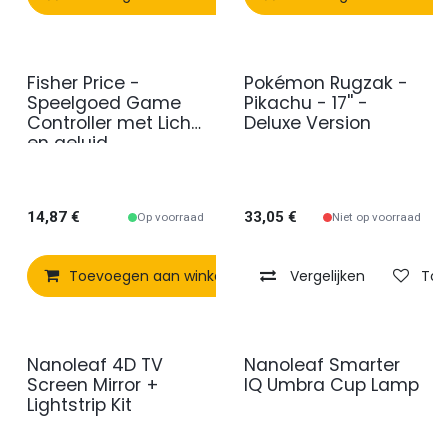
Fisher Price -
Pokémon Rugzak -
Speelgoed Game
Pikachu - 17'' -
Controller met Licht
Deluxe Version
en geluid
14,87
€
33,05
€
Op voorraad
Niet op voorraad
Toevoegen aan winkelmandje
Vergelijken
Vergelijken
Toe
Nanoleaf 4D TV
Nanoleaf Smarter
Screen Mirror +
IQ Umbra Cup Lamp
Lightstrip Kit