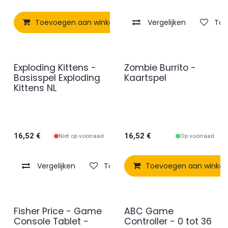
Toevoegen aan winkelmandje
Vergelijken
Vergelijken
Toe
Exploding Kittens -
Zombie Burrito -
Basisspel Exploding
Kaartspel
Kittens NL
16,52
€
16,52
€
Niet op voorraad
Op voorraad
Vergelijken
Toevoegen aan verlanglijst
Toevoegen aan winke
Fisher Price - Game
ABC Game
Console Tablet -
Controller - 0 tot 36