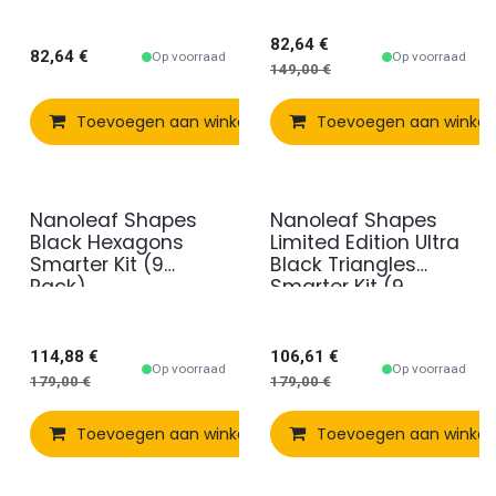
82,64
€
82,64
€
Op voorraad
Op voorraad
149,00
€
Toevoegen aan winkelmandje
Toevoegen aan winke
Vergelijken
Nanoleaf Shapes
Nanoleaf Shapes
Promo
Promo
Black Hexagons
Limited Edition Ultra
Smarter Kit (9
Black Triangles
Pack)
Smarter Kit (9
Panels)
114,88
€
106,61
€
Op voorraad
Op voorraad
179,00
€
179,00
€
Toevoegen aan winkelmandje
Toevoegen aan winke
Vergelijken