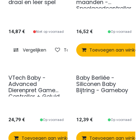
draai en leer spel
maanden -
Speelgoedcontroller
14,87
€
16,52
€
Niet op voorraad
Op voorraad
Vergelijken
Toevoegen aan verlanglijst
Toevoegen aan winke
VTech Baby -
Baby Berliée -
Advanced
Siliconen Baby
Dierenpret Game
Bijtring - Gameboy
Controller + Geluid
24,79
€
12,39
€
Op voorraad
Op voorraad
Toevoegen aan winkelmandje
Toevoegen aan winke
Vergelijken