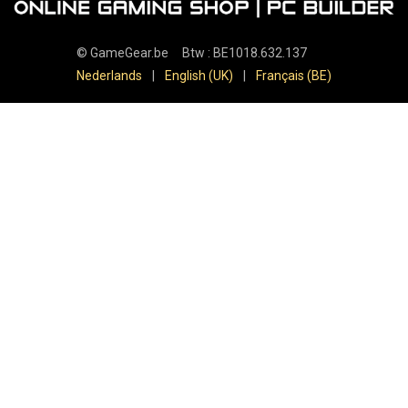
©
GameGear.be
Btw : BE1018.632.137
Nederlands
|
English (UK)
|
Français (BE)