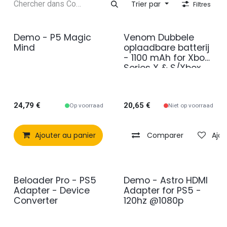
Trier par
Filtres
Demo - P5 Magic
Venom Dubbele
2e kans
Mind
oplaadbare batterij
- 1100 mAh for Xbox
Series X & S/Xbox
One
24,79
€
20,65
€
Op voorraad
Niet op voorraad
Ajouter au panier
Comparer
Comparer
Ajouter à 
Ajou
Beloader Pro - PS5
Demo - Astro HDMI
en promotion
2e kans
Adapter - Device
Adapter for PS5 -
Converter
120hz @1080p