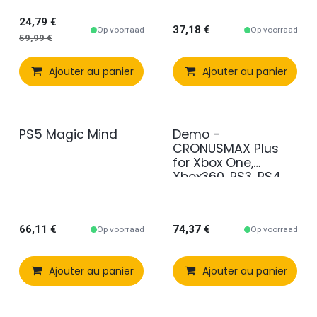
24,79
€
37,18
€
Op voorraad
Op voorraad
59,99
€
Ajouter au panier
Comparer
Ajouter au panier
Ajouter à 
PS5 Magic Mind
Demo -
CRONUSMAX Plus
for Xbox One,
Xbox360, PS3, PS4
en PC
66,11
€
74,37
€
Op voorraad
Op voorraad
Ajouter au panier
Comparer
Ajouter au panier
Ajouter à 