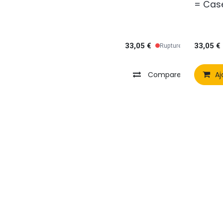
= Cas
Gamer
Cable
Thumb
33,05
€
33,05
€
Rupture de stock
Comparer
Ajo
Aj