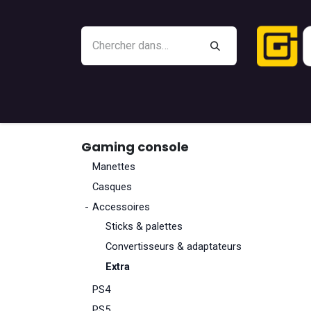
Se rendre au contenu
Outlet
Battle Beaver
Manettes
Gami
Gaming console
Manettes
Casques
-
Accessoires
Sticks & palettes
Convertisseurs & adaptateurs
Extra
PS4
PS5