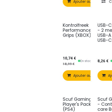
Ajouter au panier
C
Kontrolfreek
USB-C
Performance
- 2 me
Grips (XBOX)
USB-A
USB-C
10,74
€
8,26
€
En stock
18,99
€
Ajouter au panier
Aj
Scuf Gaming 4PS
Scuf 
Player's Pack
- Cont
(PS4)
care B