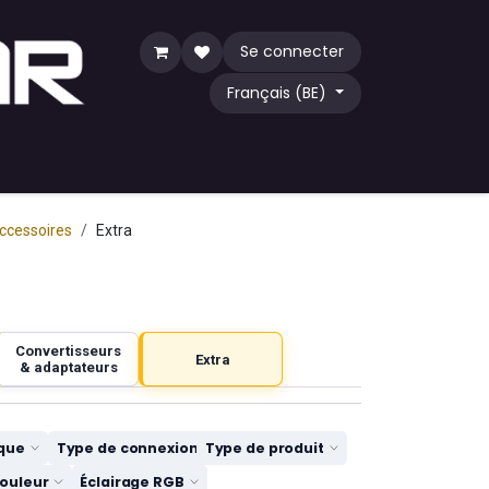
Se connecter
Français (BE)
eu
TCG
Acheter par communauté
ccessoires
Extra
Convertisseurs
Extra
& adaptateurs
que
Type de connexion de la manette
Type de produit
nette
ouleur
Éclairage RGB