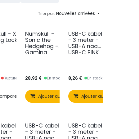
Nouvelles arrivées
Trier par:
ll - Xbox
Numskull -
USB-C kabel
g Locker
Sonic the
- 3 meter -
Hedgehog -
USB-A naar
Gaming
USB-C PINK
Locker
28,92
€
8,26
€
Rupture de stock
En stock
En stock
omparer
Comparer
Ajouter à la liste de souhaits
Ajouter au panier
Ajouter à la liste de souhaits
Ajouter au panier
Comparer
Aj
 kabel
USB-C kabel
USB-C kabel
ter -
- 3 meter -
- 3 meter -
 naar
USB-A naar
USB-A naar