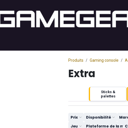
ng PC
Setup PC
Console
Lifestyle
Acheter par j
Produits
Gaming console
A
Extra
Sticks &
palettes
Prix
Disponibilité
Mar
Jeu
Plateforme de la ma
C