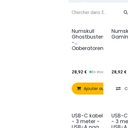
Numskull
Numsku
Ghostbusters
Gamin
-
Opbergtoren
voor 4
Controllers +
10 Games +
Koptelefoon
28,92
€
28,92
€
En stock
Ajouter au panier
C
USB-C kabel
USB-C
- 3 meter -
- 3 me
USB-A naar
USB-A