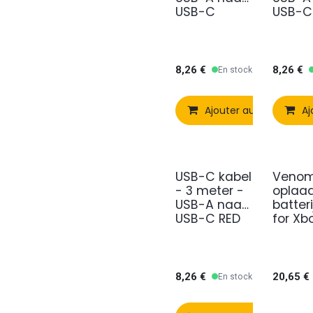
USB-C
USB-C
BLAUW
PAARS
8,26
€
8,26
€
En stock
Ajouter au panier
Aj
USB-C kabel
Venom
- 3 meter -
oplaa
USB-A naar
batter
USB-C RED
for Xb
S/Xbo
8,26
€
20,65
€
En stock