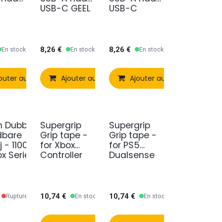
USB-C GEEL
USB-C
GREEN
8,26
€
8,26
€
En stock
En stock
En stock
outer au panier
Comparer
Ajouter au panier
Ajouter à la liste de souhaits
Comparer
Ajouter au panier
Ajouter à la liste de s
Comparer
Aj
 Dubbele
Supergrip
Supergrip
dbare
Grip tape -
Grip tape -
ij - 1100 mAh
for Xbox
for PS5
ox Series X &
Controller
Dualsense
x One
Controller
10,74
€
10,74
€
Rupture de stock
En stock
En stock