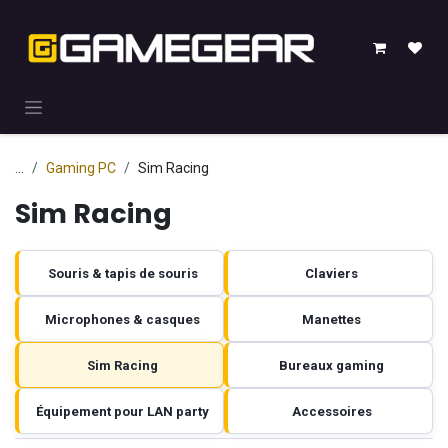
Se rendre au contenu
...
Gaming PC
Sim Racing
Sim Racing
Souris & tapis de souris
Claviers
Microphones & casques
Manettes
Sim Racing
Bureaux gaming
Équipement pour LAN party
Accessoires