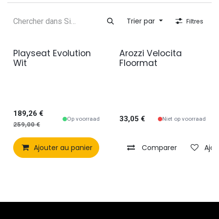
Trier par
Filtres
Playseat Evolution
Arozzi Velocita
Wit
Floormat
189,26
€
33,05
€
Op voorraad
Niet op voorraad
259,00
€
Ajouter au panier
Comparer
Comparer
Ajouter à 
Ajou