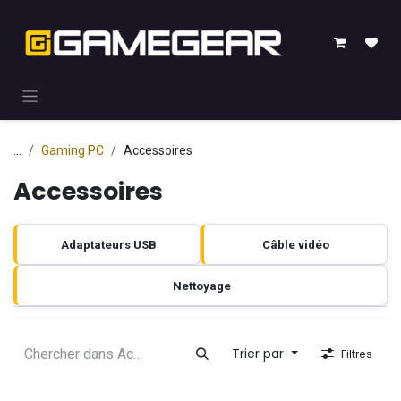
Se rendre au contenu
...
Gaming PC
Accessoires
Accessoires
Adaptateurs USB
Câble vidéo
Nettoyage
Trier par
Filtres