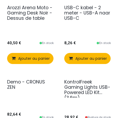
Arozzi Arena Moto -
USB-C kabel - 2
en promotion
Gaming Desk Noir -
meter - USB-A naar
Dessus de table
USB-C
40,50
€
8,26
€
En stock
En stock
Ajouter au panier
Comparer
Ajouter au panier
Ajouter à 
Demo - CRONUS
KontrolFreek
Demo Model
ZEN
Gaming Lights USB-
Powered LED Kit
(3.6m)
82,64
€
28,92
€
En stock
Rupture de stock