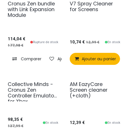
Cronus Zen bundle
V7 Spray Cleaner
with Link Expansion
for Screens
Module
114,04
€
10,74
€
Rupture de stock
En stock
12,99
€
177,98
€
Comparer
Ajouter à la liste de souhaits
Ajouter au panier
Collective Minds -
AM EazyCare
en promotion
Cronus Zen
Screen cleaner
Controller Emulator
(+cloth)
for Xbox,
PlayStation,
Nintendo Switch
98,35
€
12,39
€
En stock
En stock
137,99
€