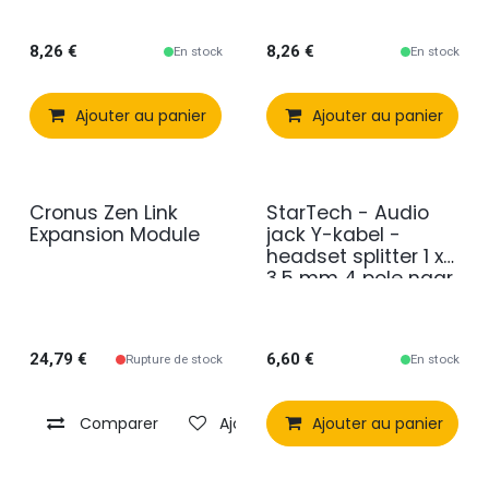
8,26
€
8,26
€
En stock
En stock
Ajouter au panier
Comparer
Ajouter au panier
Ajouter à 
Cronus Zen Link
StarTech - Audio
Expansion Module
jack Y-kabel -
headset splitter 1 x
3,5 mm 4 pole naar
2 x 3,5 mm
microfoon en audio
24,79
€
6,60
€
Rupture de stock
En stock
Comparer
Ajouter à la liste de souhaits
Ajouter au panier