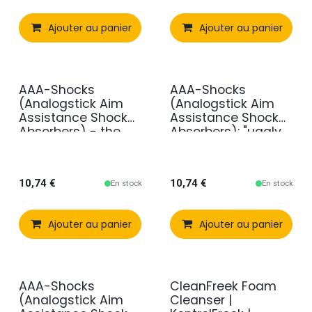
Ajouter au panier
Comparer
Ajouter au panier
Ajouter à 
AAA-Shocks
AAA-Shocks
(Analogstick Aim
(Analogstick Aim
Assistance Shock
Assistance Shock
Absorbers) - the
Absorbers): "uggly
NEW "bloody Bros"
Orange Infantry"
Edition
10,74
€
10,74
€
En stock
En stock
Ajouter au panier
Comparer
Ajouter au panier
Ajouter à 
AAA-Shocks
CleanFreek Foam
en promotion
(Analogstick Aim
Cleanser |