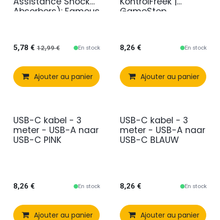
Assistance Shock
KontrolFreek |
Absorbers): Famous
GameStop
Swiss F.P.S. (6
pieces)
5,78
€
8,26
€
En stock
En stock
12,99
€
Ajouter au panier
Comparer
Ajouter au panier
Ajouter à 
USB-C kabel - 3
USB-C kabel - 3
meter - USB-A naar
meter - USB-A naar
USB-C PINK
USB-C BLAUW
8,26
€
8,26
€
En stock
En stock
Ajouter au panier
Comparer
Ajouter au panier
Ajouter à 