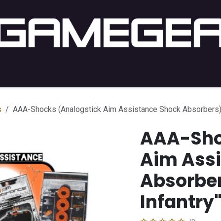
ng PC
Setup PC
Console
Lifestyle
Acheter par j
s
AAA-Shocks (Analogstick Aim Assistance Shock Absorbers): 
AAA-Sho
Aim Ass
Absorber
Infantry"