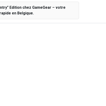
ntry" Edition chez GameGear – votre
rapide en Belgique.
Controller accessoire
4441990220140
PS4 / PS5 / Xbox
Nee