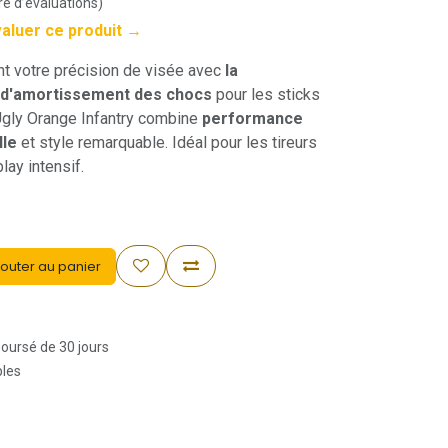
e d’évaluations)
valuer ce produit →
 votre précision de visée avec
la
 d'amortissement des chocs
pour les sticks
 Ugly Orange Infantry combine
performance
lle
et style remarquable. Idéal pour les tireurs
lay intensif.
outer au panier
boursé de 30 jours
bles