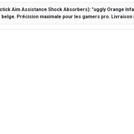
ck Aim Assistance Shock Absorbers): "uggly Orange Infa
 belge. Précision maximale pour les gamers pro. Livraison 
Specificaties
AAA-Shocks
Accessoire Type
2 jaar
EAN
Oranje
Controller
Platform
En stock
RGB Verlichting