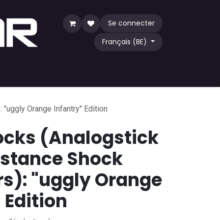
Se connecter
Français (BE)
eu
TCG
Acheter par communauté
"uggly Orange Infantry" Edition
cks (Analogstick
istance Shock
s): "uggly Orange
 Edition