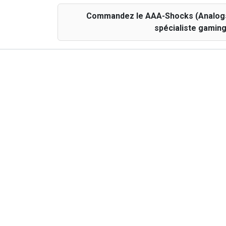
Commandez le AAA-Shocks (Analogsti
spécialiste gaming
Spécifications
Algemeen
Marque
Garantie
Kleur
Disponibilité