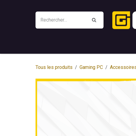
Se rendre au contenu
Outlet
Battle Beaver
Manettes
Gami
Tous les produits
Gaming PC
Accessoire