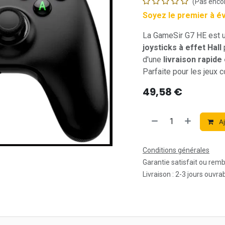
(Pas encor
Soyez le premier à é
La GameSir G7 HE est 
joysticks à effet Hall
d'une
livraison rapide
Parfaite pour les jeux c
49,58
€
Aj
Conditions générales
Garantie satisfait ou rem
Livraison : 2-3 jours ouvra