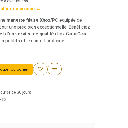
e d’évaluations)
valuer ce produit →
une
manette filaire Xbox/PC
équipée de
pour une précision exceptionnelle. Bénéficiez
 et d'un service de qualité
chez GameGear.
ompétitifs et le confort prolongé.
outer au panier
boursé de 30 jours
bles