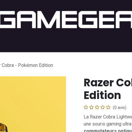
ng PC
Setup PC
Console
Lifestyle
Acheter par j
 Cobra - Pokémon Edition
Razer C
Edition
(0 avis)
La Razer Cobra Lightw
une souris gaming ult
commutateurs optiqu