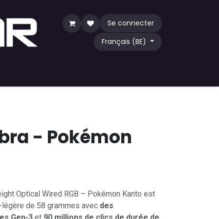
Se connecter
Français (BE)
eu
TCG
Acheter par communauté
obra - Pokémon
eight Optical Wired RGB – Pokémon Kanto est
ra-légère de 58 grammes avec
des
es Gen-3
et
90 millions de clics de durée de