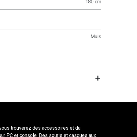
180 cm
Muis
ous trouverez des accessoires et du
our PC et console. Des souris et casques aux