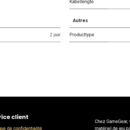
Kabellengte
Autres
2 jaar
Producttype
ice client
Chez GameGear, v
que de confidentialité
matériel de jeu p