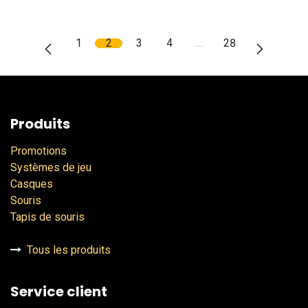
1
2
3
4
…
28
Produits
Promotions
Systèmes de jeu
Casques
Souris
Tapis de souris
Tous les produits
Service client