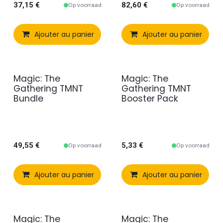
37,15
€
82,60
€
Op voorraad
Op voorraad
Ajouter au panier
Comparer
Ajouter au panier
Ajouter à 
Magic: The
Magic: The
Gathering TMNT
Gathering TMNT
Bundle
Booster Pack
49,55
€
5,33
€
Op voorraad
Op voorraad
Ajouter au panier
Comparer
Ajouter au panier
Ajouter à 
Magic: The
Magic: The