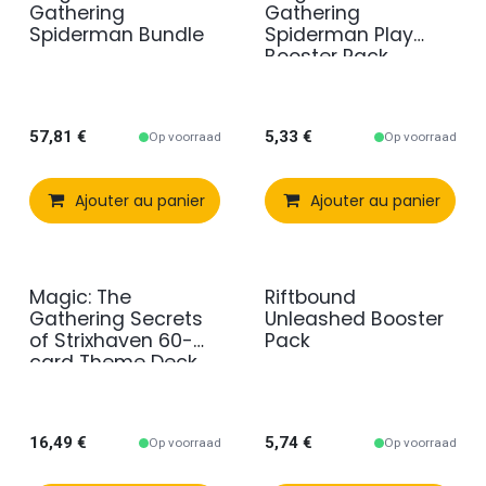
Gathering
Gathering
Spiderman Bundle
Spiderman Play
Booster Pack
57,81
€
5,33
€
Op voorraad
Op voorraad
Ajouter au panier
Comparer
Ajouter au panier
Ajouter à 
Magic: The
Riftbound
Gathering Secrets
Unleashed Booster
of Strixhaven 60-
Pack
card Theme Deck
16,49
€
5,74
€
Op voorraad
Op voorraad