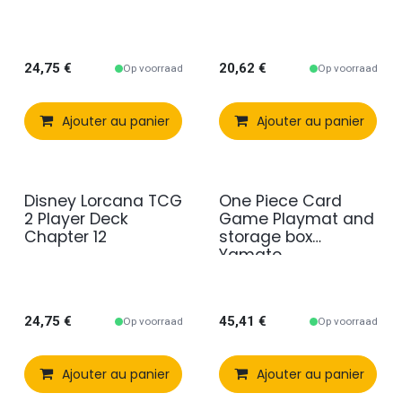
24,75
€
20,62
€
Op voorraad
Op voorraad
Ajouter au panier
Comparer
Ajouter au panier
Ajouter à 
Disney Lorcana TCG
One Piece Card
2 Player Deck
Game Playmat and
Chapter 12
storage box
Yamato
24,75
€
45,41
€
Op voorraad
Op voorraad
Ajouter au panier
Comparer
Ajouter au panier
Ajouter à 