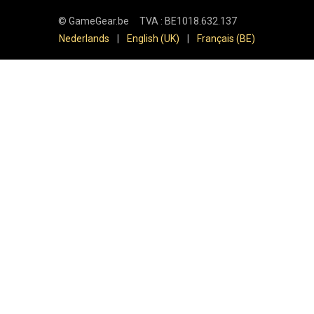
©
GameGear.be
TVA : BE1018.632.137
Nederlands
|
English (UK)
|
Français (BE)