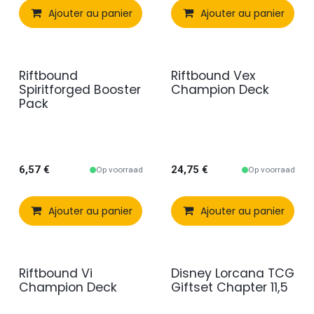
Ajouter au panier
Comparer
Ajouter au panier
Ajouter à 
Riftbound
Riftbound Vex
Spiritforged Booster
Champion Deck
Pack
6,57
€
24,75
€
Op voorraad
Op voorraad
Ajouter au panier
Comparer
Ajouter au panier
Ajouter à 
Riftbound Vi
Disney Lorcana TCG
Champion Deck
Giftset Chapter 11,5