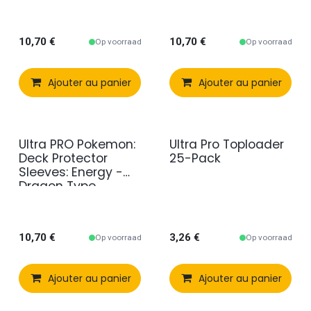
10,70
€
10,70
€
Op voorraad
Op voorraad
Ajouter au panier
Comparer
Ajouter au panier
Ajouter à 
Ultra PRO Pokemon:
Ultra Pro Toploader
Deck Protector
25-Pack
Sleeves: Energy -
Dragon Type
10,70
€
3,26
€
Op voorraad
Op voorraad
Ajouter au panier
Comparer
Ajouter au panier
Ajouter à 