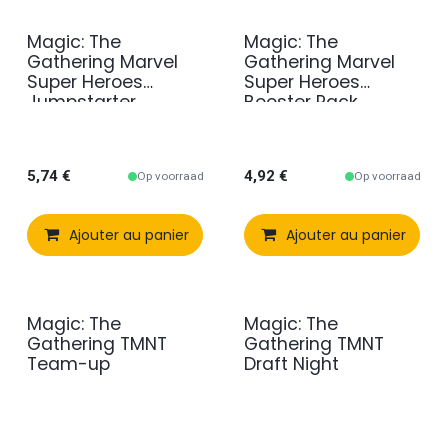
Magic: The
Magic: The
Gathering Marvel
Gathering Marvel
Super Heroes
Super Heroes
Jumpstarter
Booster Pack
Booster Pack
5,74
€
4,92
€
Op voorraad
Op voorraad
Ajouter au panier
Comparer
Ajouter au panier
Ajouter à 
Magic: The
Magic: The
Gathering TMNT
Gathering TMNT
Team-up
Draft Night