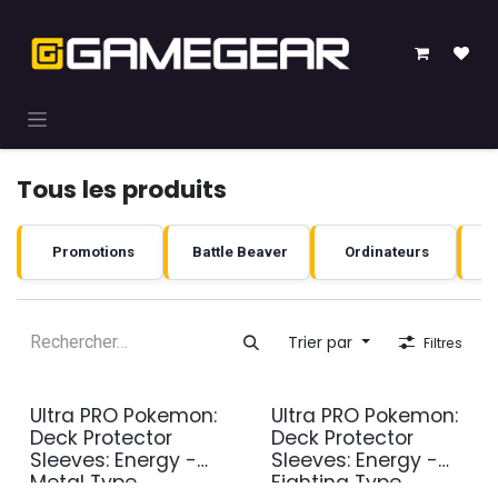
Se rendre au contenu
Tous les produits
Promotions
Battle Beaver
Ordinateurs
Trier par
Filtres
Ultra PRO Pokemon:
Ultra PRO Pokemon:
Deck Protector
Deck Protector
Sleeves: Energy -
Sleeves: Energy -
Metal Type
Fighting Type