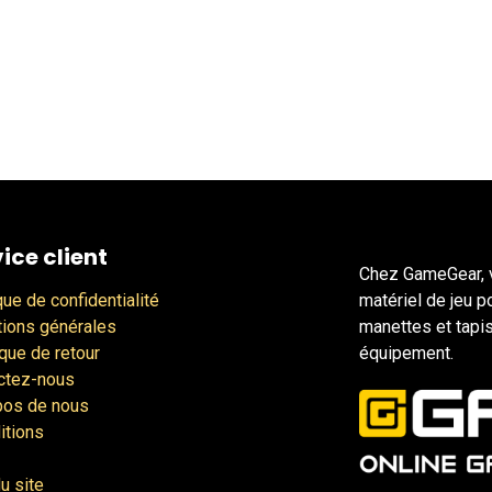
ice client
Chez GameGear, v
que de confidentialité
matériel de jeu p
tions générales
manettes et tapis
ique de retour
équipement.
ctez-nous
pos de nous
itions
u site