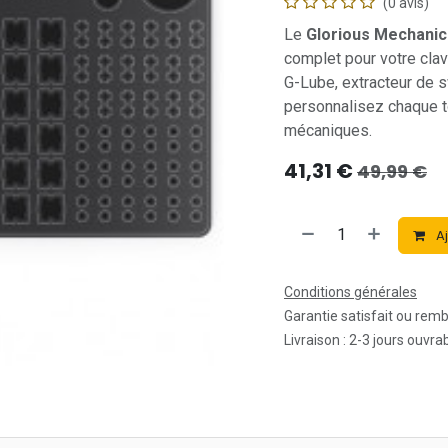
(0 avis)
Le
Glorious Mechanica
complet pour votre clav
G-Lube, extracteur de sw
personnalisez chaque t
mécaniques.
41,31
€
49,99
€
Aj
Conditions générales
Garantie satisfait ou rem
Livraison : 2-3 jours ouvra