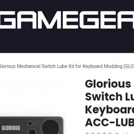
ng PC
Setup PC
Console
Lifestyle
Acheter par j
Glorious Mechanical Switch Lube Kit for Keyboard Modding (G
Glorious
Switch Lu
Keyboar
ACC-LUB