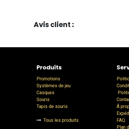
Avis client :
Produits
Serv
Promotions
Politi
Systèmes de jeu
Condi
Casques
Polit
Souris
Conta
Tapis de souris
À pro
Expéd
Tous les produits
FAQ
Plan d