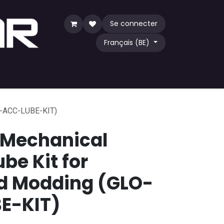
Se connecter
Français (BE)
eu
TCG
Acheter par communauté
LO-ACC-LUBE-KIT)
 Mechanical
be Kit for
d Modding (GLO-
E-KIT)