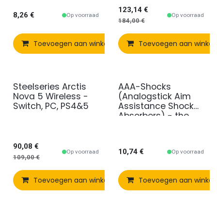
123,14
€
8,26
€
Op voorraad
Op voorraad
184,00
€
Toevoegen aan winkelmandje
Toevoegen aan winke
Vergelijken
Steelseries Arctis
AAA-Shocks
Nova 5 Wireless -
(Analogstick Aim
Switch, PC, PS4&5
Assistance Shock
Absorbers) - the
NEW "bloody Bros"
90,08
€
10,74
€
Op voorraad
Op voorraad
109,00
€
Toevoegen aan winkelmandje
Toevoegen aan winke
Vergelijken