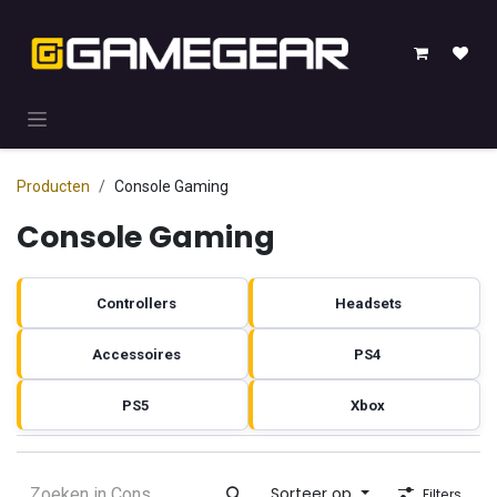
Overslaan naar inhoud
Producten
Console Gaming
Console Gaming
Controllers
Headsets
Accessoires
PS4
PS5
Xbox
Sorteer op
Filters