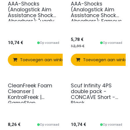
AAA-Shocks
AAA-Shocks
Promo
(Analogstick Aim
(Analogstick Aim
Assistance Shock
Assistance Shock
Absorbers): "uggly
Absorbers): Famous
Orange Infantry"
Swiss F.P.S. (6
Edition
pieces)
5,78
€
10,74
€
Op voorraad
Op voorraad
12,99
€
Toevoegen aan winkelmandje
Toevoegen aan winke
Vergelijken
CleanFreek Foam
Scuf Infinity 4PS
Cleanser |
double pack -
KontrolFreek |
CONCAVE Short -
GameStop
Black
8,26
€
10,74
€
Op voorraad
Op voorraad