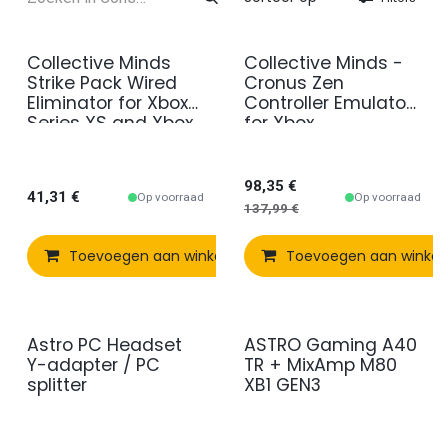
Collective Minds
Collective Minds -
Promo
Strike Pack Wired
Cronus Zen
Eliminator for Xbox
Controller Emulator
Series XS and Xbox
for Xbox,
One
PlayStation,
Nintendo Switch
98,35
€
41,31
€
Op voorraad
Op voorraad
137,99
€
Toevoegen aan winkelmandje
Toevoegen aan winke
Vergelijken
Astro PC Headset
ASTRO Gaming A40
Promo
Y-adapter / PC
TR + MixAmp M80
splitter
XB1 GEN3