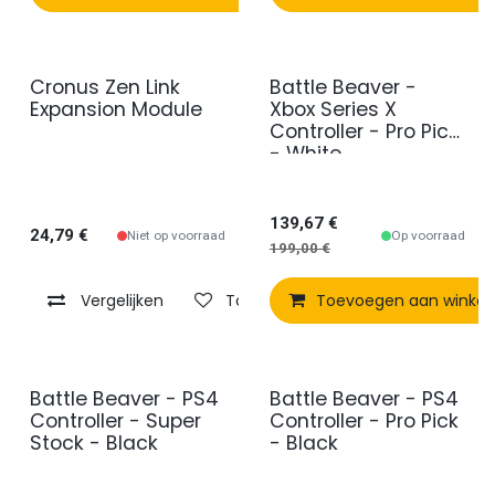
Cronus Zen Link
Battle Beaver -
Promo
Expansion Module
Xbox Series X
Controller - Pro Pick
- White
139,67
€
24,79
€
Niet op voorraad
Op voorraad
199,00
€
Vergelijken
Toevoegen aan verlanglijst
Toevoegen aan winke
Battle Beaver - PS4
Battle Beaver - PS4
Promo
Controller - Super
Controller - Pro Pick
Stock - Black
- Black